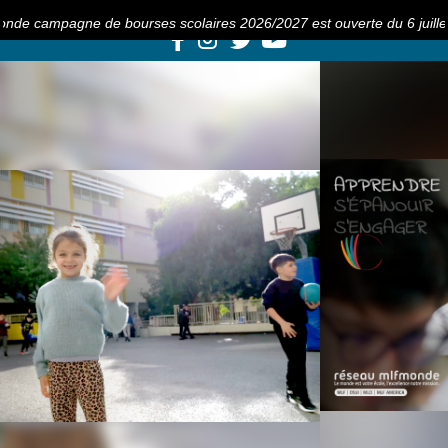
e campagne de bourses scolaires 2026/2027 est ouverte du 6 juillet