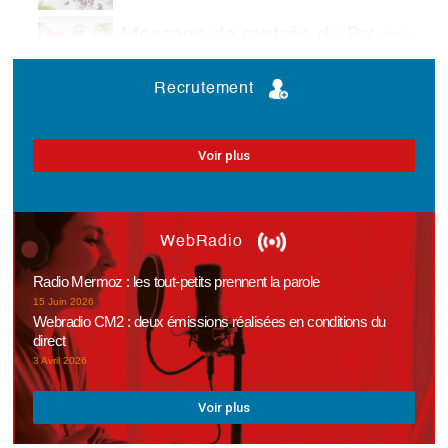
Message de rentrée du Proviseur
0:16
Recrutement
Voir plus
WebRadio
Radio Mermoz : les tout-petits prennent la parole
15 Juin 2026
Webradio CM2 : deux émissions réalisées en conditions du
direct
3 Avril 2026
Voir plus