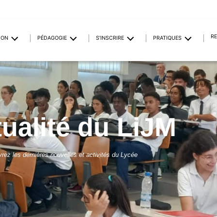
R
ION
PÉDAGOGIE
S’INSCRIRE
PRATIQUES
tualité du LiJM
rez les dernières nouvelles et activités du Lycée