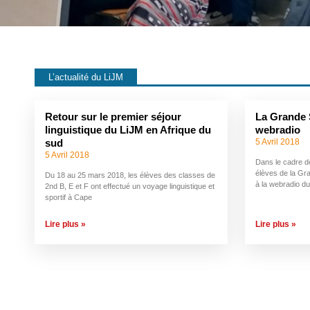
L’actualité du LiJM
Retour sur le premier séjour
La Grande 
linguistique du LiJM en Afrique du
webradio
5 Avril 2018
sud
5 Avril 2018
Dans le cadre de
élèves de la Gra
Du 18 au 25 mars 2018, les élèves des classes de
à la webradio du
2nd B, E et F ont effectué un voyage linguistique et
sportif à Cape
Lire plus »
Lire plus »