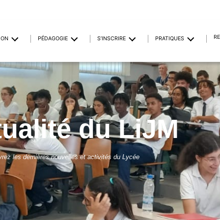
R
ION
PÉDAGOGIE
S’INSCRIRE
PRATIQUES
tualité du LiJM
rez les dernières nouvelles et activités du Lycée