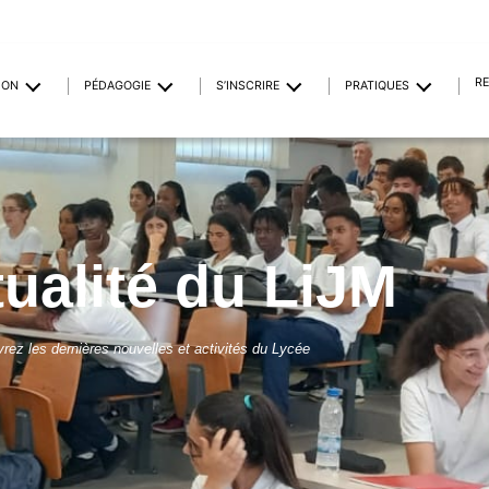
R
ION
PÉDAGOGIE
S’INSCRIRE
PRATIQUES
tualité du LiJM
rez les dernières nouvelles et activités du Lycée