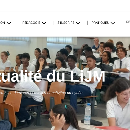
R
ION
PÉDAGOGIE
S’INSCRIRE
PRATIQUES
tualité du LiJM
rez les dernières nouvelles et activités du Lycée