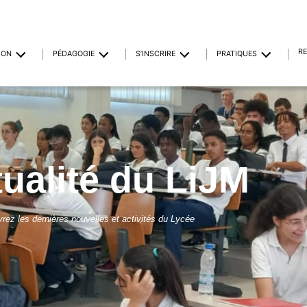
R
ION
PÉDAGOGIE
S’INSCRIRE
PRATIQUES
tualité du LiJM
rez les dernières nouvelles et activités du Lycée