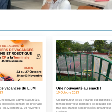
 de vacances du LiJM
Une nouveauté au snack !
023
10 Octobre 2023
ne nouvelle activité s’ajoute à la
Un distributeur de jus d’orange est disponible 
tés proposées pendant les prochains
tonnelle pour vous permettre de déguster des
s (du 22 octobre au 03 novembre
frais (les oranges sont pressées devant vous
N’hésitez