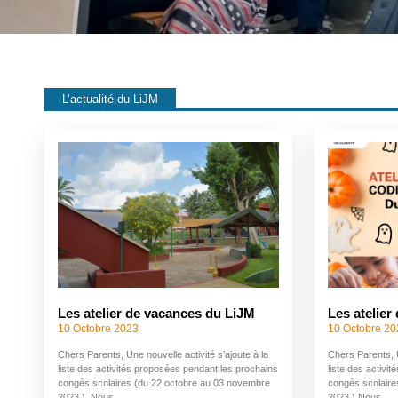
L’actualité du LiJM
Les atelier de vacances du LiJM
Les atelier
10 Octobre 2023
10 Octobre 2
Chers Parents, Une nouvelle activité s’ajoute à la
Chers Parents, U
liste des activités proposées pendant les prochains
liste des activi
congés scolaires (du 22 octobre au 03 novembre
congés scolaire
2023.) Nous
2023.) Nous