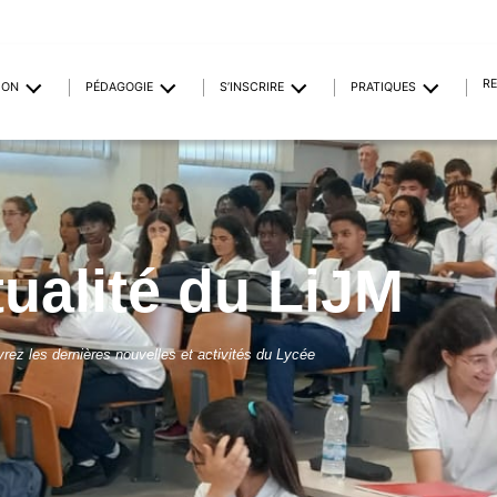
R
ION
PÉDAGOGIE
S’INSCRIRE
PRATIQUES
tualité du LiJM
rez les dernières nouvelles et activités du Lycée