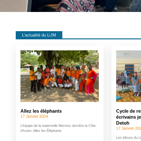
L’actualité du LiJM
Allez les éléphants
Cycle de r
17 Janvier 2024
écrivains j
Detoh
L’équipe de la maternelle Mermoz derrière la Côte
17 Janvier 20
d’Ivoire. Allez les Éléphants
Les élèves du LI