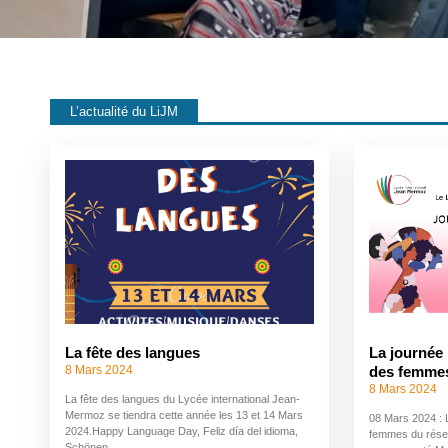
L’actualité du LiJM
La fête des langues
La journée 
8 Mars 2024
des femme
8 Mars 2024
La fête des langues du Lycée international Jean-
Mermoz se tiendra cette année les 13 et 14 Mars
08 Mars 2024 : 
2024.Happy Language Day, Feliz día del idioma,
femmes du résea
Schönen