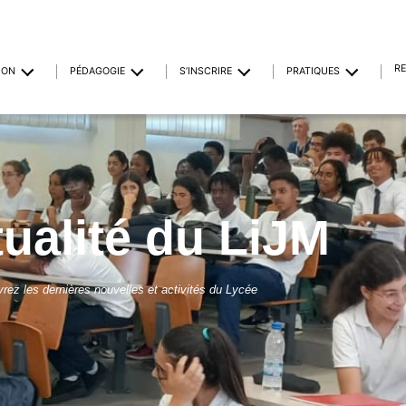
R
ION
PÉDAGOGIE
S’INSCRIRE
PRATIQUES
tualité du LiJM
rez les dernières nouvelles et activités du Lycée