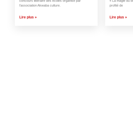
concours littéraire des écoles organisé par
« La magie du bo
l’association Akwaba culture.
profité de
Lire plus »
Lire plus »