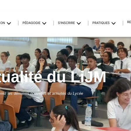
R
ION
PÉDAGOGIE
S’INSCRIRE
PRATIQUES
tualité du LiJM
rez les dernières nouvelles et activités du Lycée