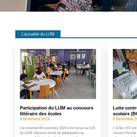
L’actualité du LiJM
Participation du LIJM au concours
Lutte contr
littéraire des écoles
scolaire (
8 Novembre 2024
8 Novembre 2
Ce vendredi 08 novembre 2024 s’est tenue au CDI
« Si les CE2 on
du LIJM, l’épreuve écrite de participation au
Jessica Piccolo