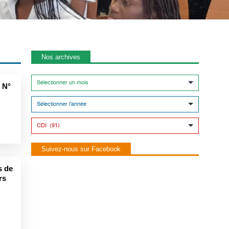
Nos archives
 N°
Suivez-nous sur Facebook
s de
rs