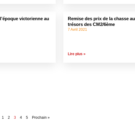
l’époque victorienne au
Remise des prix de la chasse a
trésors des CM2/6ème
7 Avril 2021
Lire plus »
1
2
3
4
5
Prochain »