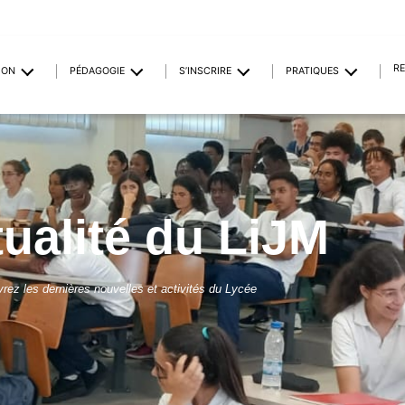
R
ION
PÉDAGOGIE
S’INSCRIRE
PRATIQUES
tualité du LiJM
rez les dernières nouvelles et activités du Lycée