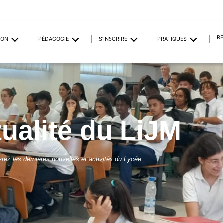
R
ION
PÉDAGOGIE
S’INSCRIRE
PRATIQUES
tualité du LiJM
rez les dernières nouvelles et activités du Lycée