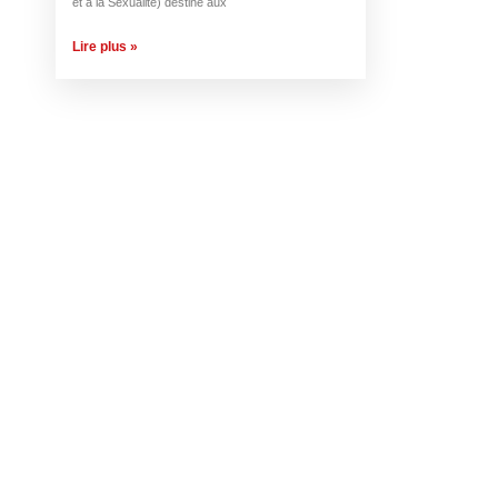
et à la Sexualité) destiné aux
Lire plus »