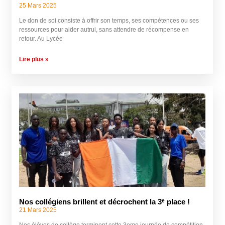
25 Mars 2025
Le don de soi consiste à offrir son temps, ses compétences ou ses
ressources pour aider autrui, sans attendre de récompense en
retour. Au Lycée
Lire plus »
Nos collégiens brillent et décrochent la 3ᵉ place !
21 Mars 2025
Nos élèves de collège terminent cette 3eme journée de compétition