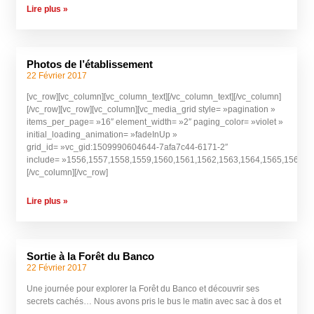
Lire plus »
Photos de l’établissement
22 Février 2017
[vc_row][vc_column][vc_column_text][/vc_column_text][/vc_column]
[/vc_row][vc_row][vc_column][vc_media_grid style= »pagination »
items_per_page= »16″ element_width= »2″ paging_color= »violet »
initial_loading_animation= »fadeInUp »
grid_id= »vc_gid:1509990604644-7afa7c44-6171-2″
include= »1556,1557,1558,1559,1560,1561,1562,1563,1564,1565,1566,1
[/vc_column][/vc_row]
Lire plus »
Sortie à la Forêt du Banco
22 Février 2017
Une journée pour explorer la Forêt du Banco et découvrir ses
secrets cachés… Nous avons pris le bus le matin avec sac à dos et