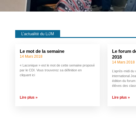
L’actualité du LiJM
Le mot de la semaine
Le forum d
14 Mars 2018
2018
14 Mars 2018
« Laconique » est le mot de cette semaine proposé
par le CDI. Vous trouverez sa définition en
L’après-midi du
cliquant ici
international J
édition du forum
élèves des clas
Lire plus »
Lire plus »