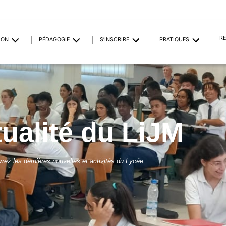
R
ION
PÉDAGOGIE
S’INSCRIRE
PRATIQUES
tualité du LiJM
rez les dernières nouvelles et activités du Lycée