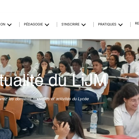
R
ION
PÉDAGOGIE
S’INSCRIRE
PRATIQUES
tualité du LiJM
rez les dernières nouvelles et activités du Lycée