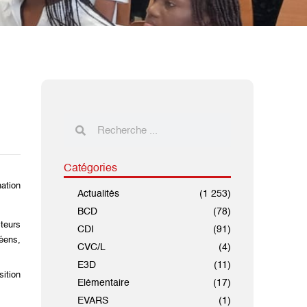
Catégories
nation
Actualités
(1 253)
BCD
(78)
teurs
CDI
(91)
éens,
CVC/L
(4)
E3D
(11)
sition
Elémentaire
(17)
EVARS
(1)