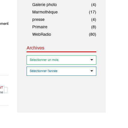
Galerie photo
(4)
Marmothèque
(17)
presse
(4)
nement
Primaire
(8)
WebRadio
(80)
Archives
NT
ne