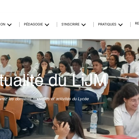
R
ION
PÉDAGOGIE
S’INSCRIRE
PRATIQUES
tualité du LiJM
rez les dernières nouvelles et activités du Lycée