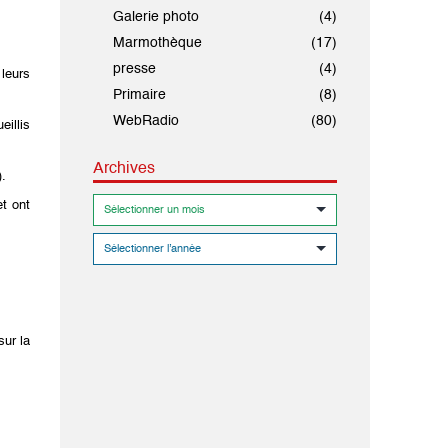
Galerie photo
(4)
Marmothèque
(17)
presse
(4)
 leurs
Primaire
(8)
WebRadio
(80)
illis
Archives
).
et ont
sur la