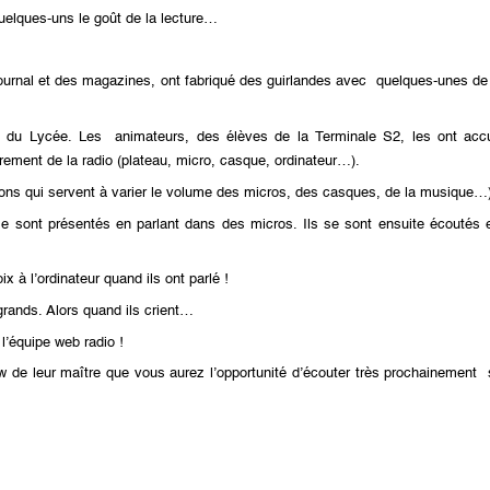
quelques-uns le goût de la lecture…
ournal et des magazines, ont fabriqué des guirlandes avec quelques-unes de
o du Lycée. Les animateurs, des élèves de la Terminale S2, les ont accue
strement de la radio (plateau, micro, casque, ordinateur…).
tons qui servent à varier le volume des micros, des casques, de la musique…
se sont présentés en parlant dans des micros. Ils se sont ensuite écoutés 
x à l’ordinateur quand ils ont parlé !
 grands. Alors quand ils crient…
 l’équipe web radio !
w de leur maître que vous aurez l’opportunité d’écouter très prochainement 