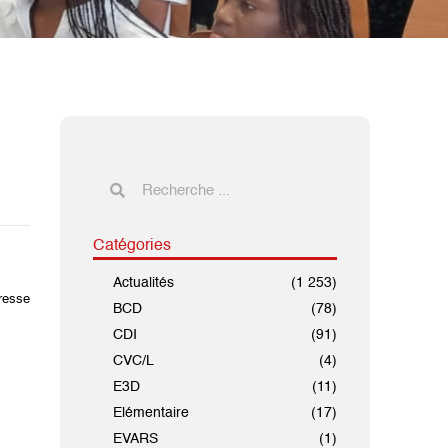
Catégories
Actualités
(1 253)
presse
BCD
(78)
CDI
(91)
CVC/L
(4)
E3D
(11)
Elémentaire
(17)
EVARS
(1)