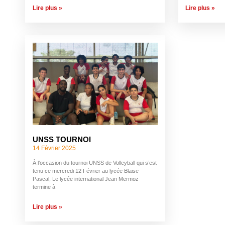
Lire plus »
Lire plus »
UNSS TOURNOI
14 Février 2025
À l’occasion du tournoi UNSS de Volleyball qui s’est
tenu ce mercredi 12 Février au lycée Blaise
Pascal, Le lycée international Jean Mermoz
termine à
Lire plus »