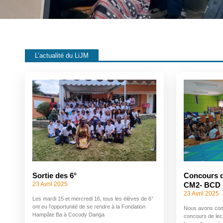
L’actualité du LiJM
Sortie des 6°
Concours d
23 Avril 2025
CM2- BCD
23 Avril 2025
Les mardi 15 et mercredi 16, tous les élèves de 6°
ont eu l’opportunité de se rendre à la Fondation
Nous avons com
Hampâte Ba à Cocody Danga
concours de lec