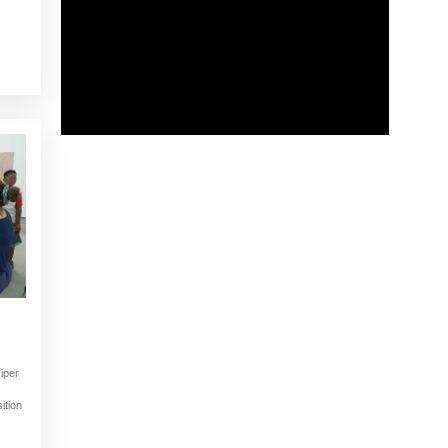
iper
ition