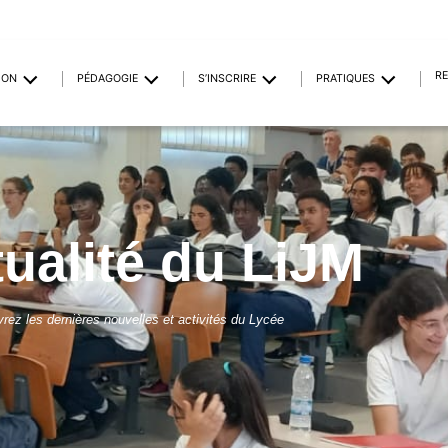
R
ION
PÉDAGOGIE
S’INSCRIRE
PRATIQUES
tualité du LiJM
rez les dernières nouvelles et activités du Lycée