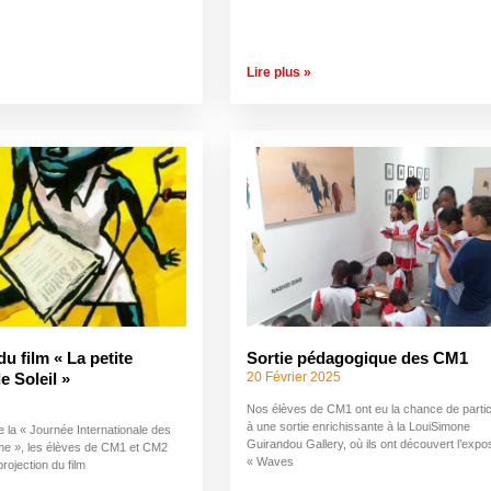
Lire plus »
du film « La petite
Sortie pédagogique des CM1
20 Février 2025
 Soleil »
Nos élèves de CM1 ont eu la chance de partic
à une sortie enrichissante à la LouiSimone
 la « Journée Internationale des
Guirandou Gallery, où ils ont découvert l’expos
mme », les élèves de CM1 et CM2
« Waves
projection du film