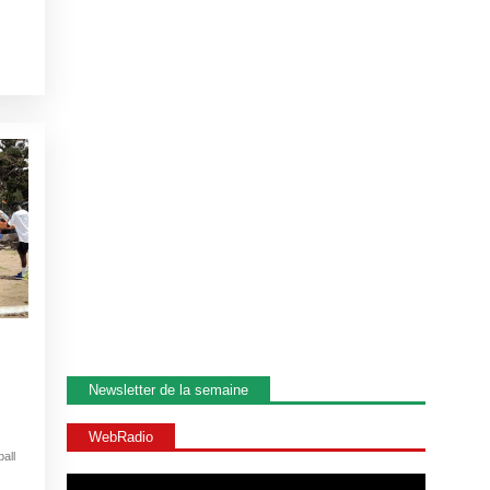
Newsletter de la semaine
WebRadio
all