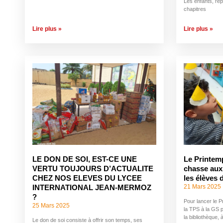
Les enfants, rép
chapitres
Lire plus »
Lire plus »
LE DON DE SOI, EST-CE UNE
Le Printem
VERTU TOUJOURS D’ACTUALITE
chasse aux
CHEZ NOS ELEVES DU LYCEE
les élèves 
21 Mars 2025
INTERNATIONAL JEAN-MERMOZ
?
Pour lancer le 
25 Mars 2025
la TPS à la GS p
la bibliothèque,
Le don de soi consiste à offrir son temps, ses