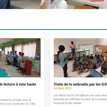
e lecture à voix haute
Visite de la webradio par les GS
26 Mars 2025
Les élèves de GS ont effectué une visite de la
webradio du LIJM dans le cadre de la semain
mencé la semaine avec le
la presse et des médias
ture à voix haute pour les CM2.