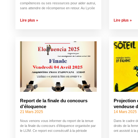
compétences ou ses ressources pour aider autrui,
sans attendre de récompense en retour. Au Lycée
Lire plus »
Lire plus »
Report de la finale du concours
Projection 
d’éloquence
vendeuse de
21 Mars 2025
14 Mars 2025
Nous venons vous informer du report de la tenue
Dans le cadre de
de la finale du concours d’éloquence organisée par
droits de la fe
le LIJM. Ce report est consécutif à la période
ont assisté à la 