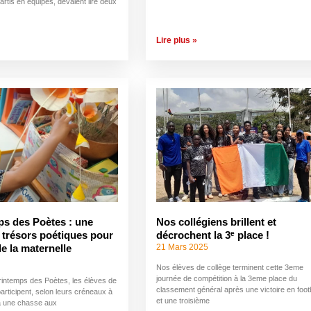
artis en équipes, devaient lire deux
Lire plus »
ps des Poètes : une
Nos collégiens brillent et
 trésors poétiques pour
décrochent la 3ᵉ place !
21 Mars 2025
de la maternelle
Nos élèves de collège terminent cette 3eme
journée de compétition à la 3eme place du
Printemps des Poètes, les élèves de
classement général après une victoire en footb
articipent, selon leurs créneaux à
et une troisième
 à une chasse aux