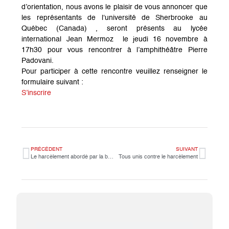
d’orientation, nous avons le plaisir de vous annoncer que
les représentants de l
‘université de Sherbrooke au
Québec (Canada)
, seront présents au lycée
international Jean Mermoz
le jeudi 16 novembre à
17h30
pour vous rencontrer à l’amphithéâtre Pierre
Padovani.
Pour participer à cette rencontre veuillez renseigner le
formulaire suivant :
S’inscrire
PRÉCÉDENT
SUIVANT
Le harcèlement abordé par la bande dessinée.
Tous unis contre le harcèlement