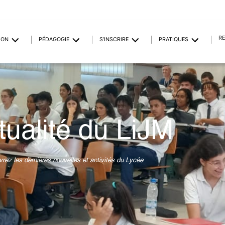
R
ION
PÉDAGOGIE
S’INSCRIRE
PRATIQUES
tualité du LiJM
rez les dernières nouvelles et activités du Lycée