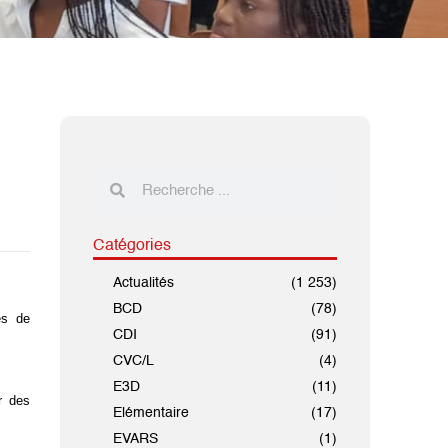
Catégories
Actualités
(1 253)
BCD
(78)
es de
CDI
(91)
CVC/L
(4)
E3D
(11)
r des
Elémentaire
(17)
EVARS
(1)