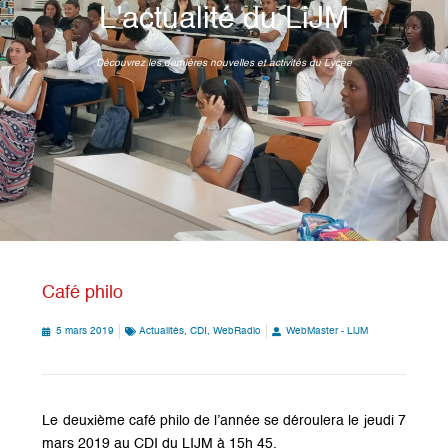
L'actualité du LiJM
Découvrez les dernières nouvelles et activités du Lycée
Café philo
5 mars 2019
Actualités
,
CDI
,
WebRadio
WebMaster - LiJM
Le deuxième café philo de l’année se déroulera le
jeudi
7
mars
2019
au
CDI
du LIJM à 15h 45.