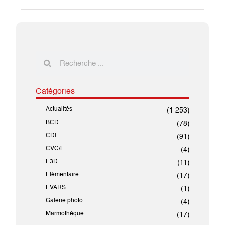
Catégories
Actualités
(1 253)
BCD
(78)
CDI
(91)
CVC/L
(4)
E3D
(11)
Elémentaire
(17)
EVARS
(1)
Galerie photo
(4)
Marmothèque
(17)