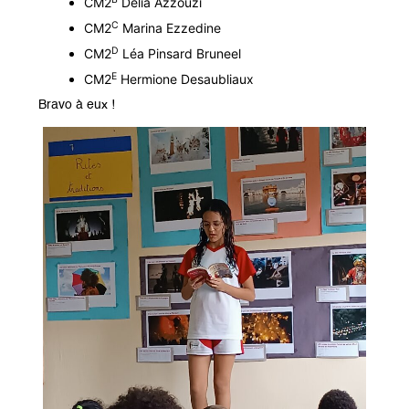
CM2
Délia Azzouzi
C
CM2
Marina Ezzedine
D
CM2
Léa Pinsard Bruneel
E
CM2
Hermione Desaubliaux
Bravo à eux !