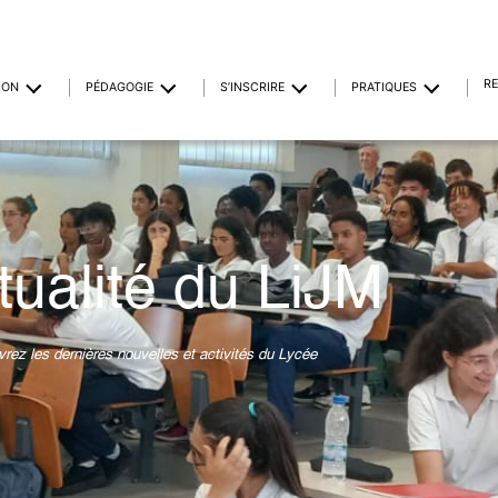
R
ION
PÉDAGOGIE
S’INSCRIRE
PRATIQUES
tualité du LiJM
rez les dernières nouvelles et activités du Lycée