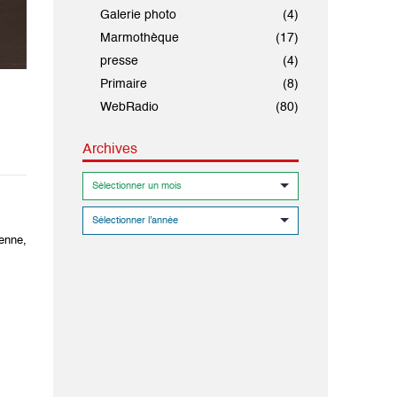
Galerie photo
(4)
Marmothèque
(17)
presse
(4)
Primaire
(8)
WebRadio
(80)
Archives
enne,