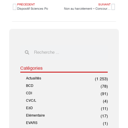
PRÉCÉDENT
SUIVANT
Dispositif Sciences Po
Non au harcèlement – Concours d’infographie réservé aux 4eA et 4eB
Catégories
Actualités
(1 253)
BCD
(78)
CDI
(91)
CVC/L
(4)
E3D
(11)
Elémentaire
(17)
EVARS
(1)