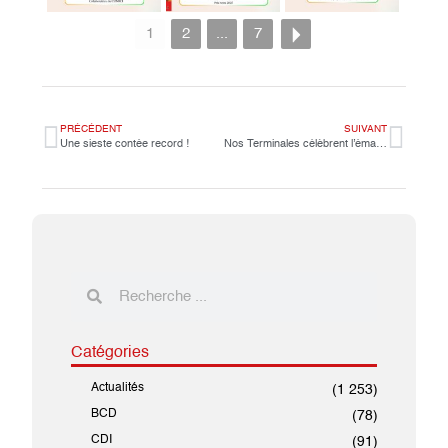
1
2
...
7
PRÉCÉDENT
SUIVANT
Une sieste contée record !
Nos Terminales célèbrent l’émancipation des femmes indiennes en anglais
Catégories
Actualités
(1 253)
BCD
(78)
CDI
(91)