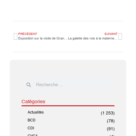
PRÉCÉDENT
SUIVANT
Exposition sur la visite de Grand-Bassam par les classes de CM2 à la BCD
La galette des rois à la maternelle
.
Catégories
Actualités
(1 253)
BCD
(78)
CDI
(91)