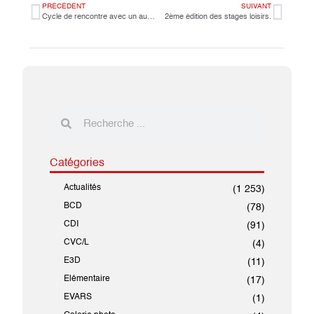
PRÉCÉDENT
SUIVANT
Cycle de rencontre avec un auteur jeunesse- Laurenne Mathieu
2ème édition des stages loisirs.
Catégories
Actualités
(1 253)
BCD
(78)
CDI
(91)
CVC/L
(4)
E3D
(11)
Elémentaire
(17)
EVARS
(1)