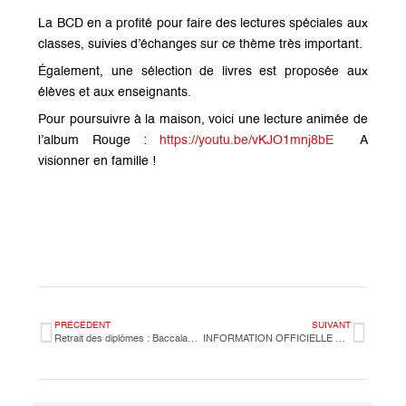
La BCD en a profité pour faire des lectures spéciales aux
classes, suivies d’échanges sur ce thème très important.
Également, une sélection de livres est proposée aux
élèves et aux enseignants.
Pour poursuivre à la maison, voici une lecture animée de
l’album Rouge :
https://youtu.be/vKJO1mnj8bE
A
visionner en famille !
PRÉCÉDENT
SUIVANT
Retrait des diplômes : Baccalauréat – DNB
INFORMATION OFFICIELLE DU CVC/L : Projet Décoration collective de l’établissement