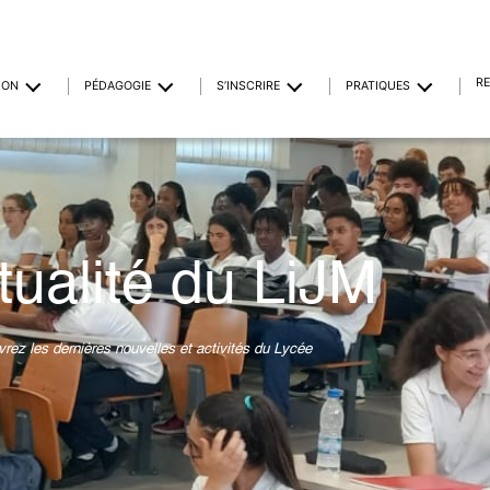
R
ION
PÉDAGOGIE
S’INSCRIRE
PRATIQUES
tualité du LiJM
rez les dernières nouvelles et activités du Lycée