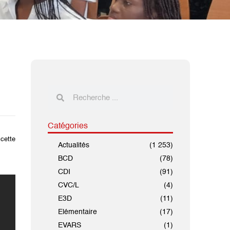
Catégories
 cette
Actualités
(1 253)
BCD
(78)
CDI
(91)
CVC/L
(4)
E3D
(11)
Elémentaire
(17)
EVARS
(1)