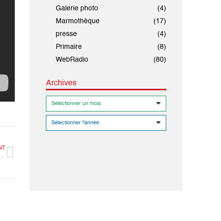
Galerie photo
(4)
Marmothèque
(17)
presse
(4)
Primaire
(8)
WebRadio
(80)
Archives
NT
 communauté Baha’ie animée par le Docteur Joubine Eslahpazir