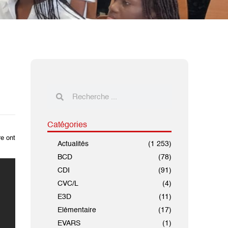
Catégories
re ont
Actualités
(1 253)
BCD
(78)
CDI
(91)
CVC/L
(4)
E3D
(11)
Elémentaire
(17)
EVARS
(1)