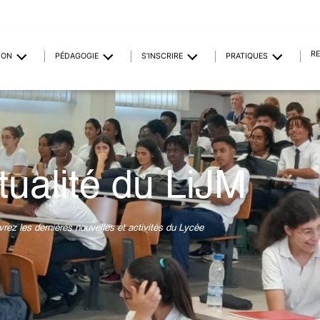
R
ION
PÉDAGOGIE
S’INSCRIRE
PRATIQUES
tualité du LiJM
rez les dernières nouvelles et activités du Lycée