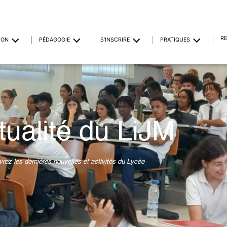
R
ION
PÉDAGOGIE
S’INSCRIRE
PRATIQUES
tualité du LiJM
rez les dernières nouvelles et activités du Lycée