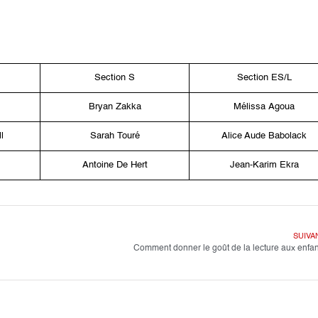
Section S
Section ES/L
Bryan
Zakka
Mélissa
Agoua
l
Sarah
Touré
Alice Aude
Babolack
Antoine
De Hert
Jean-Karim
Ekra
SUIVA
Comment donner le goût de la lecture aux enfan