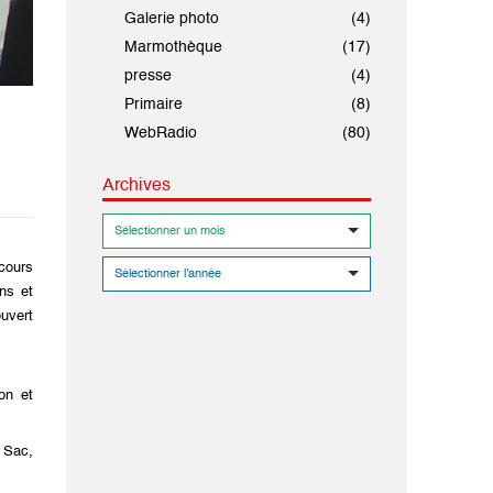
Galerie photo
(4)
Marmothèque
(17)
presse
(4)
Primaire
(8)
WebRadio
(80)
Archives
cours
ons et
ouvert
on et
, Sac,