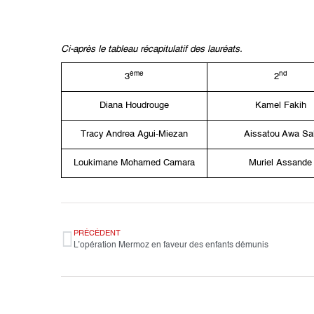
Ci-après le tableau récapitulatif des lauréats.
ème
nd
3
2
Diana
Houdrouge
Kamel
Fakih
Tracy Andrea
Agui-Miezan
Aissatou Awa
Sal
Loukimane
Mohamed Camara
Muriel
Assande
PRÉCÉDENT
L’opération Mermoz en faveur des enfants démunis