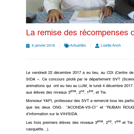
La remise des récompenses 
9 janvier 2018
Actualités
Lisette Anoh
Le vendredi 22 décembre 2017 a eu lieu, au CDI (Centre de 
SIDA ». Ce concours piloté par le département SVT (Science 
animations qui ont eu lieu au LiJM, le lundi 4 décembre 2017 à 
ème
nd
ère
aux élèves des niveaux 3
, 2
, 1
, et Tle.
Monsieur YAPI, professeur des SVT a remercié tous les partic
que les deux ONG ‘’ACONDA-VS-CI’’ et ‘’RUBAN ROUGE’’, 
d’information sur le VIH/SIDA.
ème
nd
ère
Les trois premiers élèves des niveaux 3
, 2
, 1
et Tle 
casquette…).