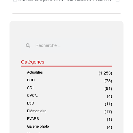
La semaine de la presse et des médias à la BCD
2ème édition des rencontres OSUI
Catégories
Actualités
(1 253)
BCD
(78)
CDI
(91)
CVC/L
(4)
E3D
(11)
Elémentaire
(17)
EVARS
(1)
Galerie photo
(4)