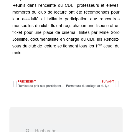
Réunis dans l’enceinte du CDI, professeurs et élèves,
membres du club de lecture ont été récompensés pour
leur assiduité et brillante participation aux rencontres
mensuelles du club. Ils ont reçu chacun une liseuse et un
ticket pour une place de cinéma. Initiés par Mme Soro
Joseline, documentaliste en charge du CDI, les Rendez-
ers
vous du club de lecture se tiennent tous les 1
Jeudi du
mois.
PRÉCÉDENT
SUIVANT
Remise de prix aux participants du concours « Le mot de la semaine »
Fermeture du collège et du lycée,du Mardi 05 juin au matin au Mardi 12 juin au soir.