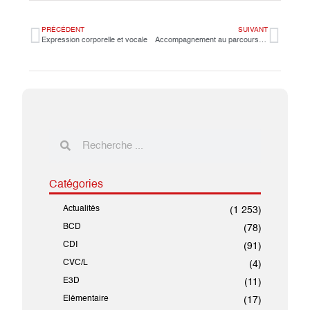
PRÉCÉDENT
SUIVANT
Expression corporelle et vocale
Accompagnement au parcours orientation
Catégories
Actualités
(1 253)
BCD
(78)
CDI
(91)
CVC/L
(4)
E3D
(11)
Elémentaire
(17)