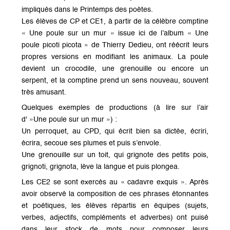
impliqués dans le Printemps des poètes.
Les élèves de CP et CE1, à partir de la célèbre comptine
« Une poule sur un mur » issue ici de l’album « Une
poule picoti picota » de Thierry Dedieu, ont réécrit leurs
propres versions en modifiant les animaux. La poule
devient un crocodile, une grenouille ou encore un
serpent, et la comptine prend un sens nouveau, souvent
très amusant.
Quelques exemples de productions (à lire sur l’air
d' »Une poule sur un mur ») :
Un perroquet, au CPD, qui écrit bien sa dictée, écriri,
écrira, secoue ses plumes et puis s’envole.
Une grenouille sur un toit, qui grignote des petits pois,
grignoti, grignota, lève la langue et puis plongea.
Les CE2 se sont exercés au « cadavre exquis ». Après
avoir observé la composition de ces phrases étonnantes
et poétiques, les élèves répartis en équipes (sujets,
verbes, adjectifs, compléments et adverbes) ont puisé
dans leur stock de mots pour composer leurs