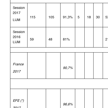
Session
2017
115
105
91,3%
5
18
30
5
LIJM
Session
2016
59
48
81%
2
LIJM
France
90,7%
2017
EFE (*)
96,6%