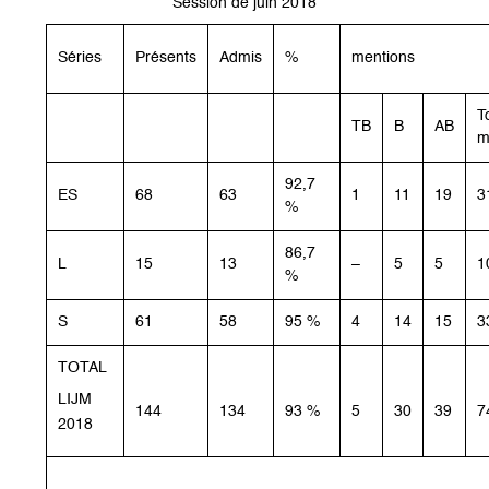
Session de juin 2018
Séries
Présents
Admis
%
mentions
T
TB
B
AB
m
92,7
ES
68
63
1
11
19
3
%
86,7
L
15
13
–
5
5
1
%
S
61
58
95 %
4
14
15
3
TOTAL
LIJM
144
134
93 %
5
30
39
7
2018