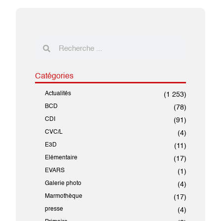
Catégories
Actualités
(1 253)
BCD
(78)
CDI
(91)
CVC/L
(4)
E3D
(11)
Elémentaire
(17)
EVARS
(1)
Galerie photo
(4)
Marmothèque
(17)
presse
(4)