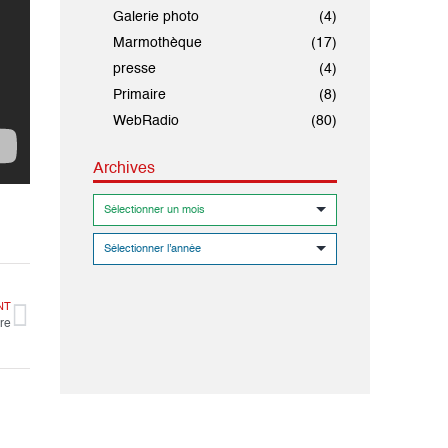
Galerie photo
(4)
Marmothèque
(17)
presse
(4)
Primaire
(8)
WebRadio
(80)
Archives
NT
ire