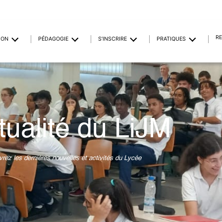
R
ION
PÉDAGOGIE
S’INSCRIRE
PRATIQUES
tualité du LiJM
rez les dernières nouvelles et activités du Lycée