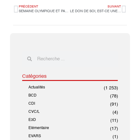
PRÉCÉDENT
SUIVANT
SEMAINE OLYMPIQUE ET PARALYMPIQUE
LE DON DE SOI, EST-CE UNE VERTU TOUJOURS D’ACTUALITE CHEZ NOS ELEVES DU LYCEE INTERNATIONAL JEAN-MERMOZ ?
Catégories
Actualités
(1 253)
BCD
(78)
CDI
(91)
CVC/L
(4)
E3D
(11)
Elémentaire
(17)
EVARS
(1)