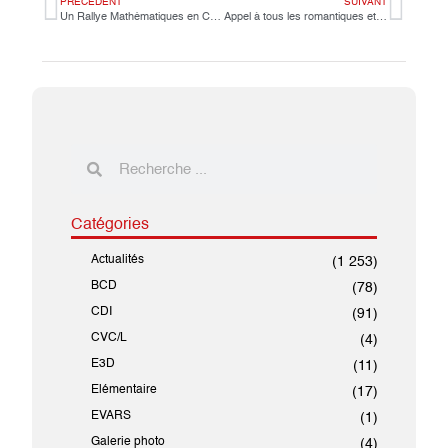
PRÉCÉDENT
SUIVANT
Un Rallye Mathématiques en CE1 : Coopération et Réflexion au Rendez-vous !
Appel à tous les romantiques et les amateurs de drame !
Catégories
Actualités
(1 253)
BCD
(78)
CDI
(91)
CVC/L
(4)
E3D
(11)
Elémentaire
(17)
EVARS
(1)
Galerie photo
(4)