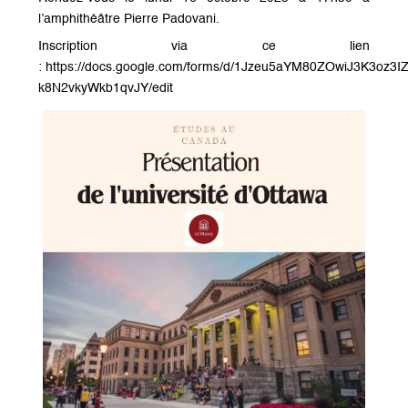
l’amphithéâtre Pierre Padovani.
Inscription via ce lien
: https://docs.google.com/forms/d/1Jzeu5aYM80ZOwiJ3K3oz3I
k8N2vkyWkb1qvJY/edit