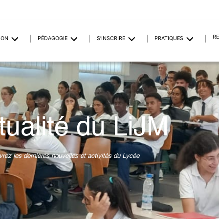
R
ION
PÉDAGOGIE
S’INSCRIRE
PRATIQUES
tualité du LiJM
rez les dernières nouvelles et activités du Lycée