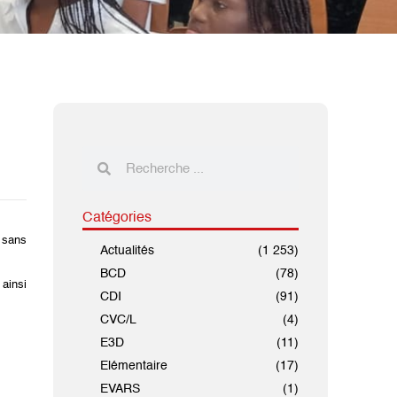
Catégories
n sans
Actualités
(1 253)
BCD
(78)
 ainsi
CDI
(91)
CVC/L
(4)
E3D
(11)
Elémentaire
(17)
EVARS
(1)