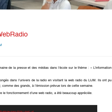
 WebRadio
JM
aine de la presse et des médias dans l’école sur le thème : « L’informatio
ngés dans l’univers de la radio en visitant la web radio du LIJM. Ils ont pu
per, comme des grands, à l’émission prévue lors de cette semaine.
dre le fonctionnement d’une web radio, a été beaucoup appréciée.
%C3%A9vrier-mars-2019-1.mp4?_=1