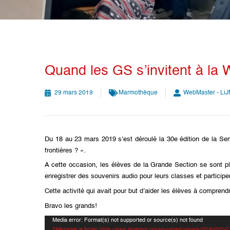
Quand les GS s’invitent à la
29 mars 2019
Marmothèque
WebMaster - Li
Du 18 au 23 mars 2019 s’est déroulé la 30e édition de la Sem
frontières ? ».
A cette occasion, les élèves de la Grande Section se sont plo
enregistrer des souvenirs audio pour leurs classes et partici
Cette activité qui avait pour but d’aider les élèves à compren
Bravo les grands!
Lecteur
Media error: Format(s) not supported or source(s) not found
Télécharger le fichier: https://www.lijmermoz.org/wp-content/uploads/2019/03/f