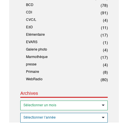
BCD
(78)
CDI
(91)
CVC/L
(4)
E3D
(11)
Elémentaire
(17)
EVARS
(1)
Galerie photo
(4)
Marmothèque
(17)
presse
(4)
Primaire
(8)
WebRadio
(80)
Archives