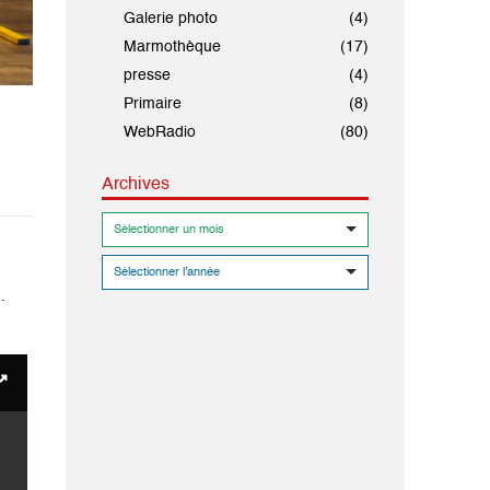
Galerie photo
(4)
Marmothèque
(17)
presse
(4)
Primaire
(8)
WebRadio
(80)
Archives
.