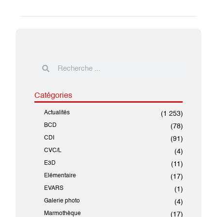
Catégories
Actualités
(1 253)
BCD
(78)
CDI
(91)
CVC/L
(4)
E3D
(11)
Elémentaire
(17)
EVARS
(1)
Galerie photo
(4)
Marmothèque
(17)