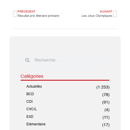
PRÉCÉDENT
SUIVANT
Résultat prix littéraire primaire
Les Jeux Olympiques
Catégories
Actualités
(1 253)
BCD
(78)
CDI
(91)
CVC/L
(4)
E3D
(11)
Elémentaire
(17)