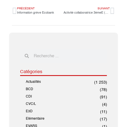
PRÉCÉDENT
SUIVANT
Information grève Ecobank
Activité collaboratrice 3èmeE (LCE)-élèves de Birla Open Minds School de l’Inde
Catégories
Actualités
(1 253)
BCD
(78)
CDI
(91)
CVC/L
(4)
E3D
(11)
Elémentaire
(17)
EVARS
(1)