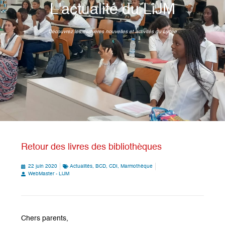
L'actualité du LiJM
Découvrez les dernières nouvelles et activités du Lycée
Retour des livres des bibliothèques
22 juin 2020
Actualités
,
BCD
,
CDI
,
Marmothèque
WebMaster - LiJM
Chers parents,