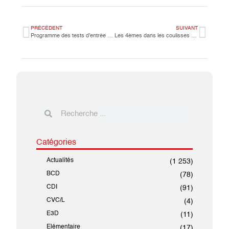
PRÉCÉDENT
SUIVANT
Programme des tests d’entrée au LiJM
Les 4èmes dans les coulisses du Groupe Fraternité Matin
Catégories
Actualités
(1 253)
BCD
(78)
CDI
(91)
CVC/L
(4)
E3D
(11)
Elémentaire
(17)