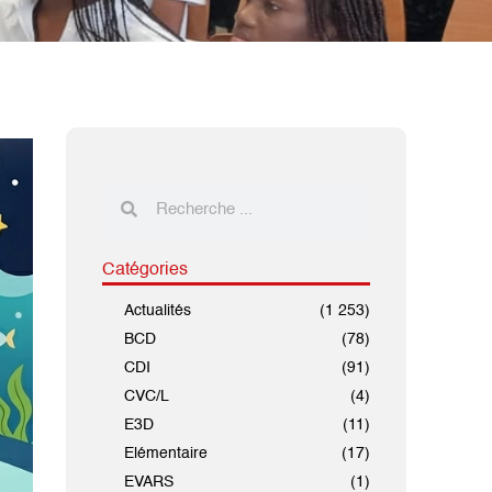
Catégories
Actualités
(1 253)
BCD
(78)
CDI
(91)
CVC/L
(4)
E3D
(11)
Elémentaire
(17)
EVARS
(1)