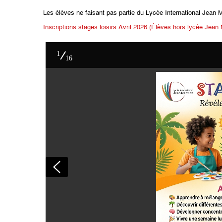
Les élèves ne faisant pas partie du Lycée International Jean M
Inscriptions stages loisirs Avril 2026 (Élèves hors lycée Jea
1
16