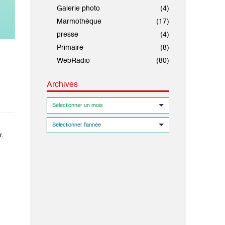
Galerie photo
(4)
Marmothèque
(17)
presse
(4)
Primaire
(8)
WebRadio
(80)
Archives
r.