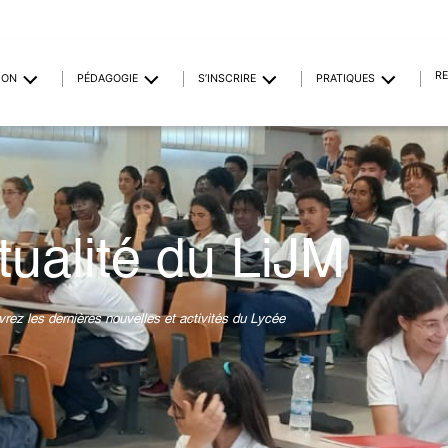
R
ION
PÉDAGOGIE
S’INSCRIRE
PRATIQUES
tualité du LiJM
rez les dernières nouvelles et activités du Lycée